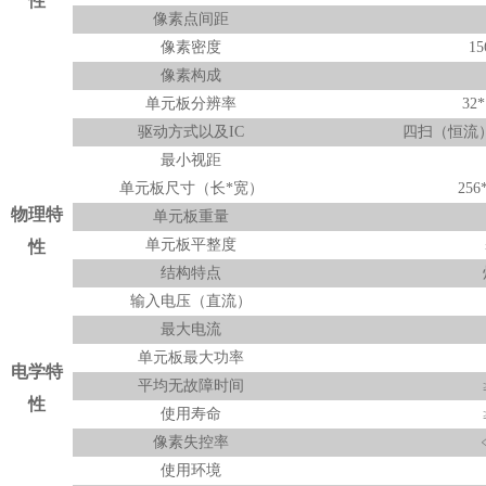
性
像素点间距
像素密度
15
像素构成
单元板分辨率
32*
驱动方式以及IC
四扫（恒流） IC
最小视距
单元板尺寸（长*宽）
256
物理特
单元板重量
单元板平整度
性
结构特点
输入电压（直流）
最大电流
单元板最大功率
电学特
平均无故障时间
性
使用寿命
像素失控率
﹤
使用环境